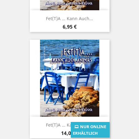
Fet(t)a ... Kann Auch...
Preis
6,95 €
Fet(t)a ... Kann Auch...
NUR ONLINE
Preis
14,00 €
ERHÄLTLICH