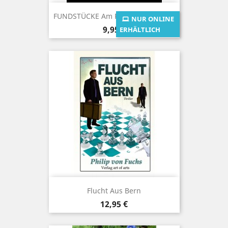
FUNDSTÜCKE Am Rande Der Straße
NUR ONLINE
Preis
9,95 €
ERHÄLTLICH
Flucht Aus Bern
Preis
12,95 €