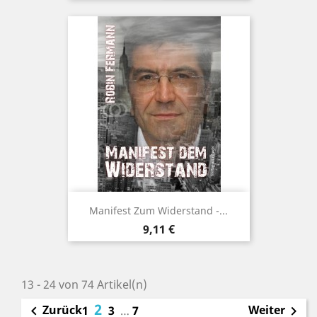
Manifest Zum Widerstand -...
Preis
9,11 €
13 - 24 von 74 Artikel(n)
2
Zurück
Weiter

1
3
…
7
