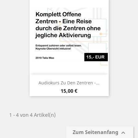
Audiokurs Zu Den Zentren -...
Preis
15,00 €
1 - 4 von 4 Artikel(n)
Zum Seitenanfang
