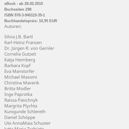
eBook - ab 28.02.2010
Buchseiten 298
ISBN
978-3-940119-39
-1
Buchhandelspreis: 10,95 EUR
Autoren:
Silvia J.B. Bartl
Karl-Heinz Franzen
Dr. Jürgen R. von Gernler
Cornelia Gutzeit
Katja Heimberg
Barbara Kopf
Eva Manstorfer
Michael Masomi
Christina Maverik
Britta Modler
Inge Paprotka
Raissa Pasichnyk
Margrita Plychta
Kunigunde Schlereth
Daniel Schöppe
Ute AnnaMaia Schuster
Jutta Maria Tschürtz