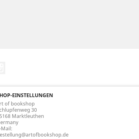
Tube
Instagram
HOP-EINSTELLUNGEN
rt of bookshop
chlupfenweg 30
5168 Marktleuthen
ermany
-Mail:
estellung@artofbookshop.de