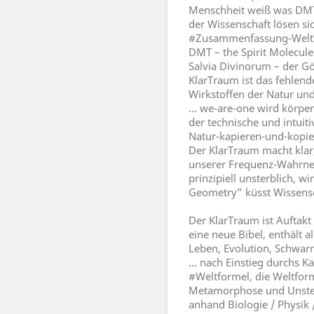
Menschheit weiß was DMT 
der Wissenschaft lösen si
#Zusammenfassung-Welt
DMT – the Spirit Molecule:
Salvia Divinorum – der Gö
KlarTraum ist das fehlen
Wirkstoffen der Natur un
… we-are-one wird körpere
der technische und intuit
Natur-kapieren-und-kopier
Der KlarTraum macht klar
unserer Frequenz-Wahrne
prinzipiell unsterblich, 
Geometry” küsst Wissensch
Der KlarTraum ist Auftak
eine neue Bibel, enthält 
Leben, Evolution, Schwar
… nach Einstieg durchs Ka
#Weltformel, die Weltfor
Metamorphose und Unster
anhand Biologie / Physik 