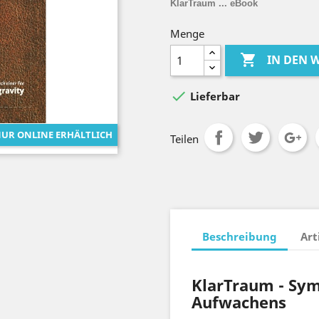
KlarTraum ... eBook
Menge

IN DEN

Lieferbar
UR ONLINE ERHÄLTLICH
Teilen
Beschreibung
Art
KlarTraum - Sy
Aufwachens