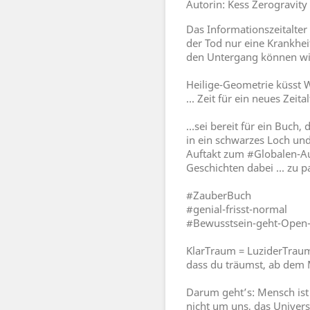
Autorin: Kess Zerogravity
Das Informationszeitalter
der Tod nur eine Krankhei
den Untergang können wir
Heilige-Geometrie küsst 
... Zeit für ein neues Zeital
…sei bereit für ein Buch, 
in ein schwarzes Loch und
Auftakt zum #Globalen-Au
Geschichten dabei ... zu p
#ZauberBuch
#genial-frisst-normal
#Bewusstsein-geht-Open
KlarTraum = LuziderTraum
dass du träumst, ab dem
Darum geht’s: Mensch ist 
nicht um uns, das Universu