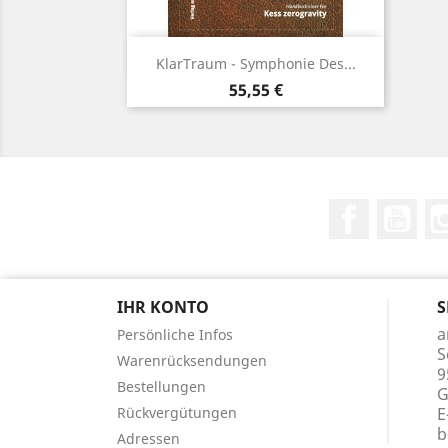
Vorschau

KlarTraum - Symphonie Des...
Preis
55,55 €
Facebook
You
IHR KONTO
S
a
Persönliche Infos
S
Warenrücksendungen
9
Bestellungen
G
Rückvergütungen
E
b
Adressen