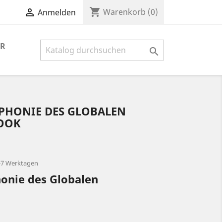
shopping_cart

Warenkorb
(0)
Anmelden
ER

PHONIE DES GLOBALEN
BOOK
2-7 Werktagen
onie des Globalen