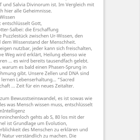
und Salvia Divinorum ist. Im Vergleich mit
ch hier alle Geheimnisse.
Wissen
 entschlüsselt Gott,
tter-Salbei: die Erschaffung
de Puzzlestück zwischen Ur-Wissen, den
d dem Wissenstand der Menschheit.
igen nutzbar, jeder kann sich freischalten,
ive Weg wird erklärt, Heilung ebenso wie
en … es wird bereits tausendfach gelebt.
, warum es bald einen Phasen-Sprung in
hmung gibt. Unsere Zellen und DNA sind
wir lernen Lebenserhaltung… “Sacred
aft … Zeit für ein neues Zeitalter.
t zum Bewusstseinswandel, es ist sowas wie
alles was Mensch wissen muss, entschlüsselt
mIntelligenz
nninchenloch gehts ab S, 80 los mit der
mel ist Grundlage um Evolution,
blichkeit des Menschen zu erklären und
/ Natur verständlich zu machen. Die