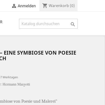
shopping_cart

Warenkorb
(0)
Anmelden
ER

 – EINE SYMBIOSE VON POESIE
UCH
2-7 Werktagen
r: Hermann Margotti
ymbiose von Poesie und Malerei"