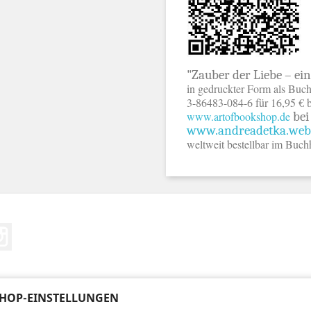
"Zauber der Liebe – ei
in gedruckter Form als Buch
3-86483-084-6 für 16,95
€
b
www.artofbookshop.de
bei
www.andreadetka.web
weltweit bestellbar im Buch
Tube
Instagram
HOP-EINSTELLUNGEN