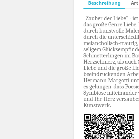
Beschreibung
Art
„Zauber der Liebe“ - i
das große Genre Liebe.
durch kunstvolle Maler
durch die unterschiedl
melancholisch-traurig,
seligem Glücksempfind
Schmetterlingen im Ba
Herzschmerz, als auch 
Liebe und die große Li
beeindruckenden Arbeit
Hermann Margotti unte
es gelungen, dass Poesi
Symbiose miteinander v
und Ihr Herz verzaube
Kunstwerk.