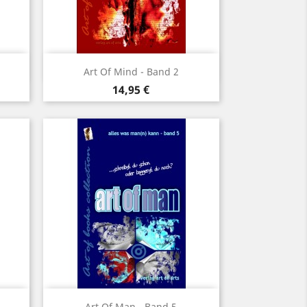
Vorschau

Art Of Mind - Band 2
Preis
14,95 €
Vorschau

Art Of Man - Band 5