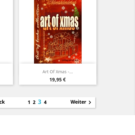
Vorschau

Art Of Xmas -...
Preis
19,95 €
3
ck
Weiter
1
2
4
