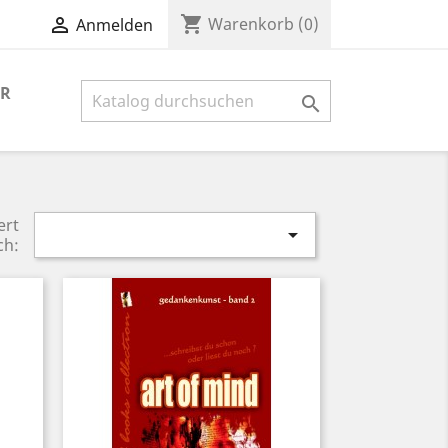
shopping_cart

Warenkorb
(0)
Anmelden
ER

ert

ch: