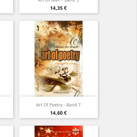
Preis
14,35 €
Vorschau

Art Of Poetry - Band 7
Preis
14,60 €